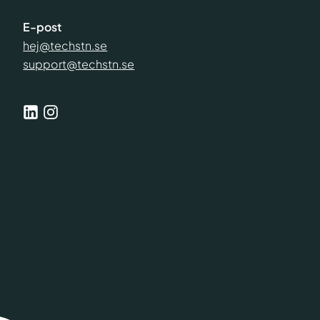
E-post
hej@techstn.se
support@techstn.se