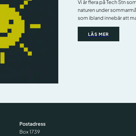
Vi är flera på Tech Stn som 
naturen under sommarmån
som ibland innebär att man 
LÄS MER
Postadress
Box 1739