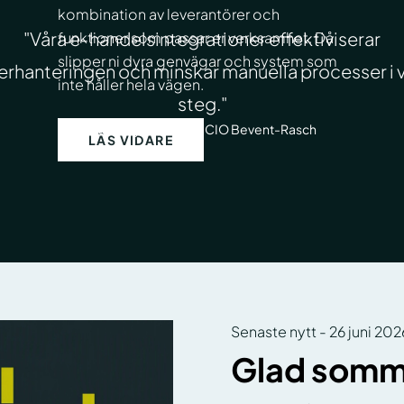
kombination av leverantörer och
"Våra e‑handelsintegrationer effektiviserar
funktioner som passar er verksamhet. Då
slipper ni dyra genvägar och system som
erhanteringen och minskar manuella processer i v
inte håller hela vägen.
steg."
Martin Hjalmarsson, CIO Bevent-Rasch
LÄS VIDARE
Senaste nytt
-
26 juni 202
Glad somm