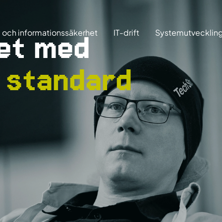
 och informationssäkerhet
IT-drift
Systemutvecklin
het med
 standard