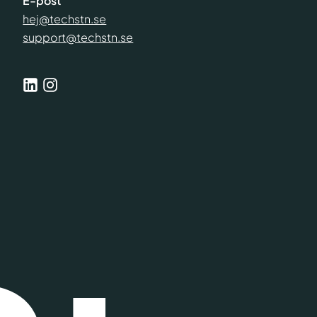
E-post
hej@techstn.se
support@techstn.se