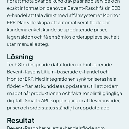
För att möta ökande kundkrav på snabb service och
exakt information behövde Bevent-Rasch få sin B2B
e-handel att tala direkt med affärssystemet Monitor
ERP. Man ville skapa ett automatiserat flöde där
kunderna enkelt kunde se uppdaterade priser,
lagersaldon och få en sömlös orderupplevelse, helt
utan manuella steg.
Lösning
Tech Stn designade dataflöden och integrerade
Bevent-Raschs Litium-baserade e-handel och
Monitor ERP. Med integrationen synkroniseras hela
flödet – från att kunddata uppdateras, till att ordern
snabbt når produktionen och fakturor blir tillgängliga
digitalt. Smarta API-kopplingar gör att leveranstider,
priser och orderstatus ständigt är uppdaterade.
Resultat
Bevent-Rasch har nu ett e-handelsflöde som