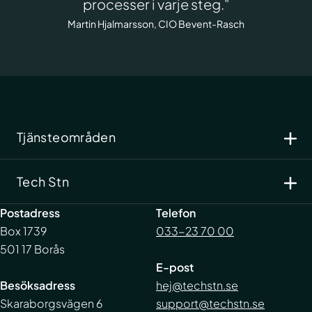
processer i varje steg."
Martin Hjalmarsson, CIO Bevent-Rasch
Tjänsteområden
Cyber- och informationssäkerhet
Tech Stn
IT-drift
Systemutveckling
Kundportal
Postadress
Telefon
Support
Integritetspolicy
Box 1739
033-23 70 00
Kundcase
Visselblåsning
501 17 Borås
Nyheter
E-post
Karriär
Besöksadress
hej@techstn.se
Kontakt
Skaraborgsvägen 6
support@techstn.se