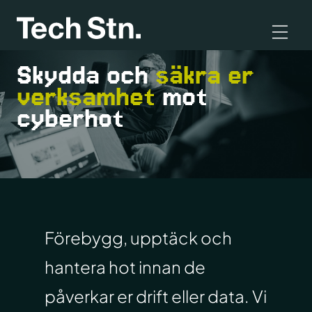
Skydda och
säkra er
verksamhet
mot
cyberhot
Förebygg, upptäck och
hantera hot innan de
påverkar er drift eller data. Vi