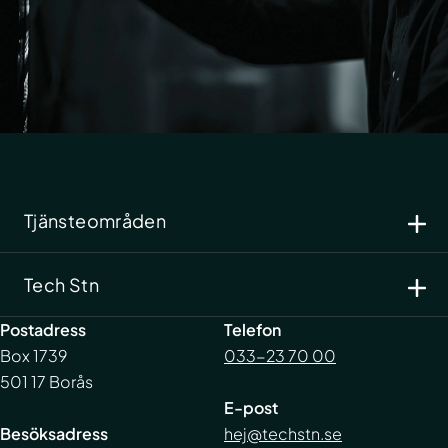
Tjänsteområden
Cyber- och informationssäkerhet
Tech Stn
IT-drift
Systemutveckling
Kundportal
Postadress
Telefon
Support
Integritetspolicy
Box 1739
033-23 70 00
Kundcase
Visselblåsning
501 17 Borås
Nyheter
E-post
Karriär
Besöksadress
hej@techstn.se
Kontakt