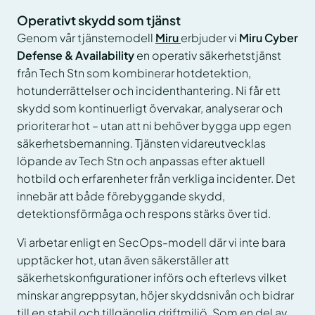
Operativt skydd som tjänst
Genom vår tjänstemodell
Miru
erbjuder vi
Miru Cyber
Defense & Availability
en operativ säkerhetstjänst
från Tech Stn som kombinerar hotdetektion,
hotunderrättelser och incidenthantering. Ni får ett
skydd som kontinuerligt övervakar, analyserar och
prioriterar hot – utan att ni behöver bygga upp egen
säkerhetsbemanning. Tjänsten vidareutvecklas
löpande av Tech Stn och anpassas efter aktuell
hotbild och erfarenheter från verkliga incidenter. Det
innebär att både förebyggande skydd,
detektionsförmåga och respons stärks över tid.
Vi arbetar enligt en SecOps-modell där vi inte bara
upptäcker hot, utan även säkerställer att
säkerhetskonfigurationer införs och efterlevs vilket
minskar angreppsytan, höjer skyddsnivån och bidrar
till en stabil och tillgänglig driftmiljö. Som en del av