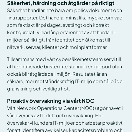
Säkerhet, härdning och åtgärder på riktigt
Säkerhet handlar inte bara om policydokument och
fina rapporter. Det handlar minst lika mycket om vad
som faktiskt är påslaget, avstängt och korrekt
konfigurerat. Vi har lång erfarenhet av att härda IT-
miljöer på riktigt, från identitet och åtkomst till
nätverk, servrar, klienter och molnplattformar.
Tillsammans med vårt cybersäkerhetsteam ser vi till
att identifierade brister inte stannar i en rapport utan
också blir åtgärdade i miljön. Resultatet är en
säkrare, mer motståndskraftig IT-miljö som tål både
granskning och verkliga hot.
Proaktiv övervakning via vårt NOC
Vårt Network Operations Center (NOC) utgör navet i
vår leverans av IT‑drift och övervakning. Här
övervakar vi kunders IT‑miljöer och arbetar proaktivt
för att identifiera avvikelser, kapacitetsproblem och