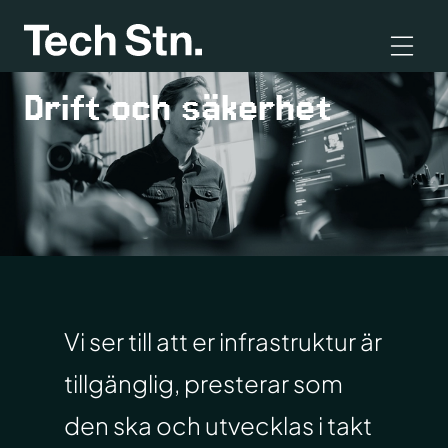
Drift och säkerhet
Vi ser till att er infrastruktur är
tillgänglig, presterar som
den ska och utvecklas i takt