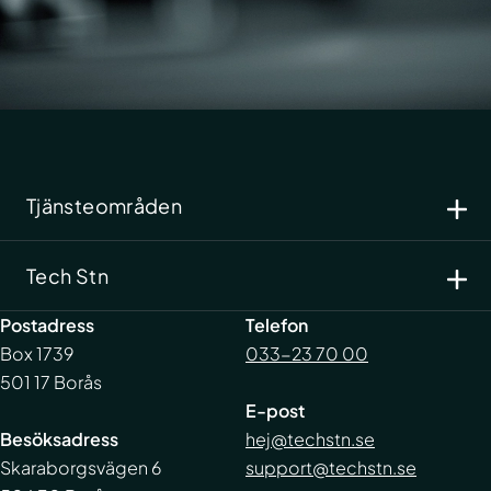
Tjänsteområden
Cyber- och informationssäkerhet
Tech Stn
IT-drift
Systemutveckling
Kundportal
Postadress
Telefon
Support
Integritetspolicy
Box 1739
033-23 70 00
Kundcase
Visselblåsning
501 17 Borås
Nyheter
E-post
Karriär
Besöksadress
hej@techstn.se
Kontakt
Skaraborgsvägen 6
support@techstn.se